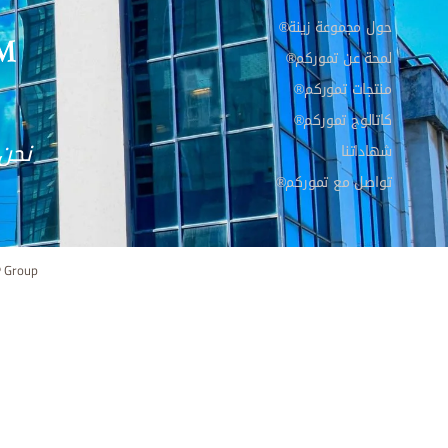
حول مجموعة زينة®
لمحة عن تموركم®
منتجات تموركم®
كاتالوج تموركم®
نحن 
شهاداتنا
تواصل مع تموركم®
 Group