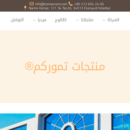
info@tomoorcom.com
+90 212 654 24 05
Namık Kemal, 121. Sk. No:26, 34513 Esenyurt/İstanbul
الشركة
منتجاتنا
كاتالوج
ميديا
التواصل
منتجات تموركم®